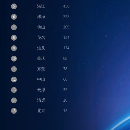
湛江
456
5
珠海
222
6
佛山
209
7
茂名
134
8
汕头
124
9
肇庆
88
10
东莞
78
11
中山
66
12
云浮
32
13
清远
20
14
北京
12
15