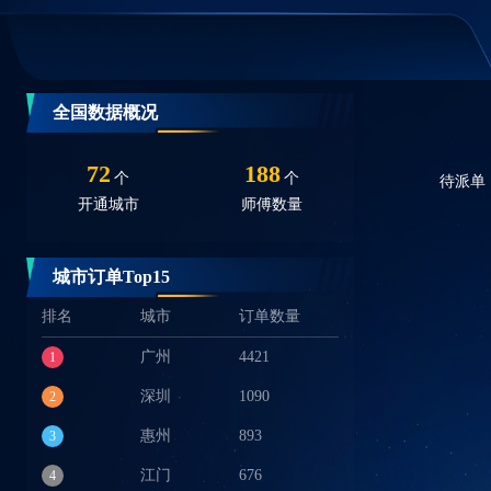
全国数据概况
72
188
个
个
待派单
开通城市
师傅数量
0
个
人口数量
城市订单Top15
排名
城市
订单数量
广州
4421
1
深圳
1090
2
惠州
893
3
江门
676
4